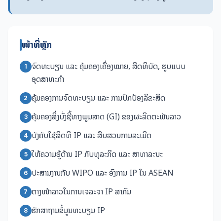
ໜ້າທີ່ຫຼັກ
ຈົດທະບຽນ ແລະ ຄຸ້ມຄອງເຄື່ອງໝາຍ, ສິດທິບັດ, ຮູບແບບ
1
ອຸດສາຫະກຳ
ຄຸ້ມຄອງການຈົດທະບຽນ ແລະ ການປົກປ້ອງລິຂະສິດ
2
ຄຸ້ມຄອງສິ່ງບົ່ງຊີ້ທາງພູມສາດ (GI) ຂອງຜະລິດຕະພັນລາວ
3
ບັງຄັບໃຊ້ສິດທິ IP ແລະ ສືບສວນການລະເມີດ
4
ໃຫ້ຄວາມຮູ້ດ້ານ IP ກັບທຸລະກິດ ແລະ ສາທາລະນະ
5
ປະສານງານກັບ WIPO ແລະ ອົງການ IP ໃນ ASEAN
6
ຕາງໜ້າລາວໃນການເຈລະຈາ IP ສາກົນ
7
ຮັກສາຖານຂໍ້ມູນທະບຽນ IP
8