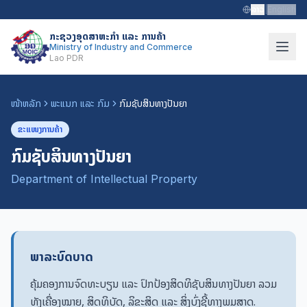
ລາວ
|
English
ກະຊວງອຸດສາຫະກຳ ແລະ ການຄ້າ
Ministry of Industry and Commerce
Lao PDR
ໜ້າຫລັກ
ພະແນກ ແລະ ກົມ
ກົມຊັບສິນທາງປັນຍາ
ຂະແໜງການຄ້າ
ກົມຊັບສິນທາງປັນຍາ
Department of Intellectual Property
ພາລະບົດບາດ
ຄຸ້ມຄອງການຈົດທະບຽນ ແລະ ປົກປ້ອງສິດທິຊັບສິນທາງປັນຍາ ລວມ
ທັງເຄື່ອງໝາຍ, ສິດທິບັດ, ລິຂະສິດ ແລະ ສິ່ງບົ່ງຊີ້ທາງພູມສາດ.