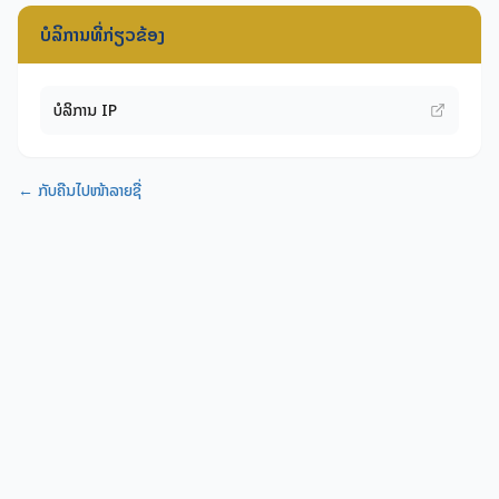
ບໍລິການທີ່ກ່ຽວຂ້ອງ
ບໍລິການ IP
← ກັບຄືນໄປໜ້າລາຍຊື່