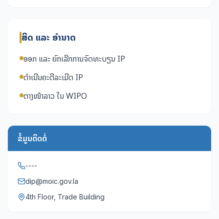
ສິດ ແລະ ອຳນາດ
ອອກ ແລະ ຍົກເລີກການຈົດທະບຽນ IP
ດຳເນີນຄະດີລະເມີດ IP
ຕາງໜ້າລາວ ໃນ WIPO
ຂໍ້ມູນຕິດຕໍ່
----
dip@moic.gov.la
4th Floor, Trade Building