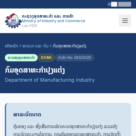
ລາວ
|
English
ກະຊວງອຸດສາຫະກຳ ແລະ ການຄ້າ
Ministry of Industry and Commerce
Lao PDR
ໜ້າຫລັກ
ພະແນກ ແລະ ກົມ
ກົມອຸດສາຫະກຳປຸງແຕ່ງ
ຂະແໜງອຸດສາຫະກຳ
DOMI
ດຳລັດ
No.
550/2025
ກົມອຸດສາຫະກຳປຸງແຕ່ງ
Department of Manufacturing Industry
ພາລະບົດບາດ
ຄຸ້ມຄອງ ແລະ ສົ່ງເສີມການພັດທະນາອຸດສາຫະກຳປຸງແຕ່ງ ລວມທັງ
ການຈົດທະບຽນໂຮງງານ, ການຄຸ້ມຄອງເຂດອຸດສາຫະກຳ, ການຈັດຕັ້ງ