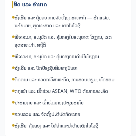
ສິດ ແລະ ອຳນາດ
ສົ່ງເສີມ ແລະ ຄຸ້ມຄອງການຈັດຕັ້ງອຸດສາຫະກຳ — ສ້າງແຜນ,
ນະໂຍບາຍ, ຍຸດທະສາດ ແລະ ເຕັກໂນໂລຊີ
ພິຈາລະນາ, ອະນຸມັດ ແລະ ຄຸ້ມຄອງໃບອະນຸຍາດ: ໂຮງງານ, ເຂດ
ອຸດສາຫະກຳ, ສຖິຕິ
ພິຈາລະນາ, ອະນຸມັດ ແລະ ຄຸ້ມຄອງການດຳເນີນໂຮງງານ
ສົ່ງເສີມ ແລະ ປົກປ້ອງຊັບສິນທາງປັນຍາ
ຕິດຕາມ ແລະ ກວດກາວິສາຫະກິດ, ການສອບທຽບ, ທົດສອບ
ຕາງໜ້າ ແລະ ເຂົ້າຮ່ວມ ASEAN, WTO ດ້ານການຜະລິດ
ປະສານງານ ແລະ ເຂົ້າຮ່ວມກອງປະຊຸມສາກົນ
ລວບລວມ ແລະ ຈັດຕັ້ງປະຕິບັດກົດໝາຍ
ສົ່ງເສີມ, ຄຸ້ມຄອງ ແລະ ໃຫ້ຄຳແນະນຳດ້ານເຕັກໂນໂລຊີ