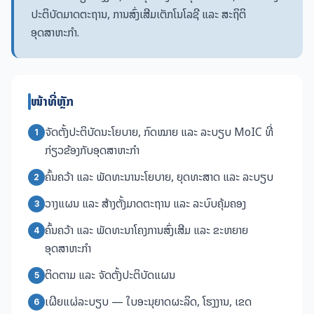
ປະຕິບັດມາດຕະຖານ, ການສົ່ງເສີມເຕັກໂນໂລຊີ ແລະ ສະຖິຕິ
ອຸດສາຫະກຳ.
ໜ້າທີ່ຫຼັກ
ຈັດຕັ້ງປະຕິບັດນະໂຍບາຍ, ກົດໝາຍ ແລະ ລະບຽບ MoIC ທີ່
1
ກ່ຽວຂ້ອງກັບອຸດສາຫະກຳ
ຄົ້ນຄວ້າ ແລະ ພັດທະນານະໂຍບາຍ, ຍຸດທະສາດ ແລະ ລະບຽບ
2
ວາງແຜນ ແລະ ສ້າງຕັ້ງມາດຕະຖານ ແລະ ລະບົບຄຸ້ມຄອງ
3
ຄົ້ນຄວ້າ ແລະ ພັດທະນາໂຄງການສົ່ງເສີມ ແລະ ຂະຫຍາຍ
4
ອຸດສາຫະກຳ
ຕິດຕາມ ແລະ ຈັດຕັ້ງປະຕິບັດແຜນ
5
ເຜີຍແຜ່ລະບຽບ — ໃບອະນຸຍາດຜະລິດ, ໂຮງງານ, ເຂດ
6