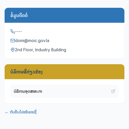
ຂໍ້ມູນຕິດຕໍ່
----
domi@moic.gov.la
2nd Floor, Industry Building
ບໍລິການທີ່ກ່ຽວຂ້ອງ
ບໍລິການອຸດສາຫະກຳ
← ກັບຄືນໄປໜ້າລາຍຊື່