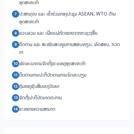
ອຸດສາຫະກຳ
ປະສານງານ ແລະ ເຂົ້າຮ່ວມກອງປະຊຸມ ASEAN, WTO ດ້ານ
7
ອຸດສາຫະກຳ
ລວບລວມ ແລະ ເຜີຍແຜ່ກົດໝາຍຈາກກະຊວງອື່ນ
8
ຕິດຕາມ ແລະ ສະໜັບສະໜູນການສອບທຽບ, ທົດສອບ, ກວດ
9
ກາ
ພັດທະນາການຈັດຕັ້ງຂະແໜງອຸດສາຫະກຳ
10
ຕິດຕາມການປະຕິບັດຕາມການຈົດທະບຽນ
11
ຄຸ້ມຄອງຊັບສິນທາງປັນຍາ
12
ຈັດຕັ້ງປະຕິບັດມາດຕະການ
13
ຂະຫຍາຍຄວາມສາມາດ
14