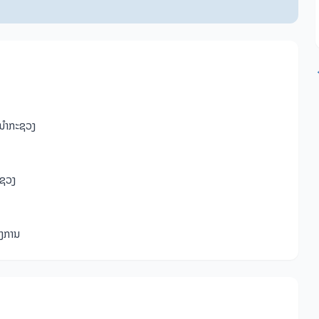
້ນຳກະຊວງ
ະຊວງ
ງການ