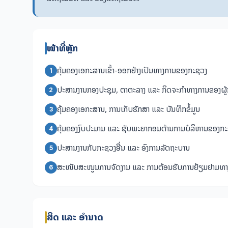
ໜ້າທີ່ຫຼັກ
ຄຸ້ມຄອງເອກະສານເຂົ້າ-ອອກຢ່າງເປັນທາງການຂອງກະຊວງ
1
ປະສານງານກອງປະຊຸມ, ຕາຕະລາງ ແລະ ກິດຈະກຳທາງການຂອງຜູ
2
ຄຸ້ມຄອງເອກະສານ, ການເກັບຮັກສາ ແລະ ບັນທຶກຂໍ້ມູນ
3
ຄຸ້ມຄອງງົບປະມານ ແລະ ຊັບພະຍາກອນດ້ານການບໍລິຫານຂອງກ
4
ປະສານງານກັບກະຊວງອື່ນ ແລະ ອົງການລັດຖະບານ
5
ສະໜັບສະໜູນການຈັດງານ ແລະ ການຕ້ອນຮັບການຢ້ຽມຢາມທາ
6
ສິດ ແລະ ອຳນາດ