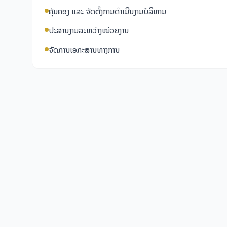
ຄຸ້ມຄອງ ແລະ ຈັດຕັ້ງການດຳເນີນງານບໍລິຫານ
ປະສານງານລະຫວ່າງໜ່ວຍງານ
ຈັດການເອກະສານທາງການ