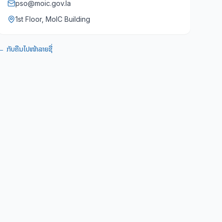
pso@moic.gov.la
1st Floor, MoIC Building
← ກັບຄືນໄປໜ້າລາຍຊື່