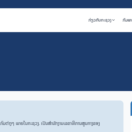
ກ່ຽວກັບກະຊວງ
ກົມພ
ກົມຕ່າງໆ ພາຍໃນກະຊວງ. ເປັນສຳນັກງານເລຂາທິການສູນກາງຂອງ