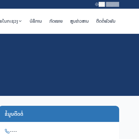
ລາວ
|
English
າຍໃນກະຊວງ
ບໍລິການ
ກົດໝາຍ
ສູນຂ່າວສານ
ຕິດຕໍ່ພົວພັນ
ຂໍ້ມູນຕິດຕໍ່
----