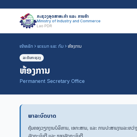
ກະຊວງອຸດສາຫະກຳ ແລະ ການຄ້າ
Ministry of Industry and Commerce
Lao PDR
ໜ້າຫລັກ
ພະແນກ ແລະ ກົມ
ຫ້ອງການ
ລະດັບກະຊວງ
ຫ້ອງການ
Permanent Secretary Office
ພາລະບົດບາດ
ຄຸ້ມຄອງວຽກງານບໍລິຫານ, ເອກະສານ, ແລະ ການປະສານງານລະຫວ່າງ
ລັດຖະມົນຕີ ແລະ ຮອງລັດຖະມົນຕີ.