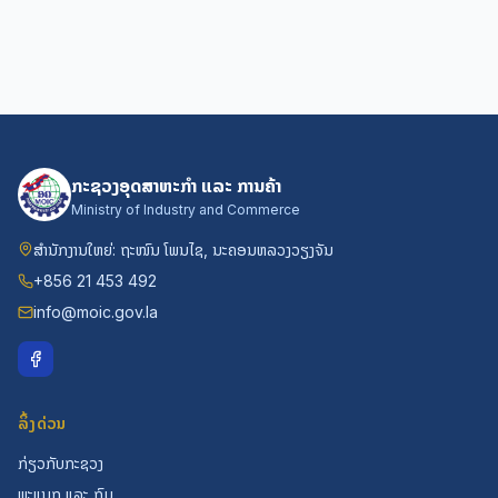
ກະຊວງອຸດສາຫະກຳ ແລະ ການຄ້າ
Ministry of Industry and Commerce
ສຳນັກງານໃຫຍ່: ຖະໜົນ ໂພນໄຊ, ນະຄອນຫລວງວຽງຈັນ
+856 21 453 492
info@moic.gov.la
ລິ້ງດ່ວນ
ກ່ຽວກັບກະຊວງ
ພະແນກ ແລະ ກົມ