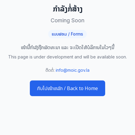
ກໍາລັງກໍ່ສ້າງ
Coming Soon
ແບບຟອມ / Forms
ໜ້ານີ້ກໍາລັງຖືກພັດທະນາ ແລະ ຈະເປີດໃຫ້ບໍລິການໃນໄວໆນີ້
This page is under development and will be available soon.
ຕິດຕໍ່:
info@moic.gov.la
ກັບໄປໜ້າຫລັກ / Back to Home