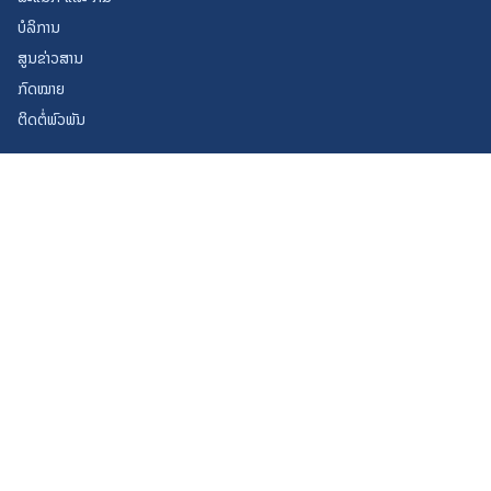
ບໍລິການ
ສູນຂ່າວສານ
ກົດໝາຍ
ຕິດຕໍ່ພົວພັນ
ບໍລິການ
ທະບຽນທຸລະກິດ
ຊັບສິນທາງປັນຍາ
ການຄ້າຕ່າງປະເທດ
ການປະມູນ
ສະໜັບສະໜູນ SME
ອອກແບບ ແລະ ພັດທະນາໂດຍ ຫ້ອງການ
© 2026
ກະຊວງອຸດສາຫະກຳ ແລະ ການຄ້າ, ສ.ປ.ປ ລາວ
ນະໂຍບາຍຄວາມເປັນສ່ວນຕົວ
ເງື່ອນໄຂການໃຊ້