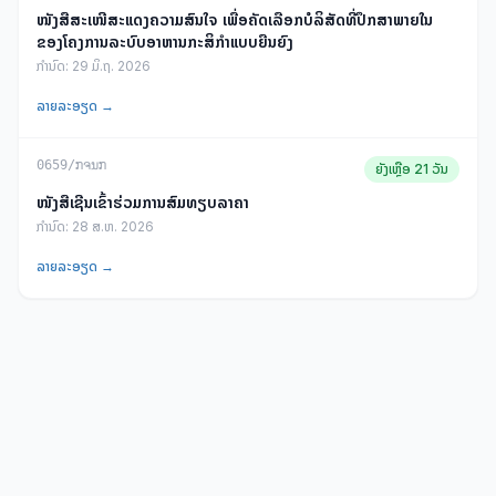
ໜັງສືສະເໜີສະແດງຄວາມສົນໃຈ ເພື່ອຄັດເລືອກບໍລິສັດທີ່ປຶກສາພາຍໃນ
ຂອງໂຄງການລະບົບອາຫານກະສິກຳແບບຍືນຍົງ
ກຳນົດ:
29 ມິ.ຖ. 2026
ລາຍລະອຽດ →
0659/ກຈນກ
ຍັງເຫຼືອ 21 ວັນ
ໜັງສືເຊີນເຂົ້າຮ່ວມການສົມທຽບລາຄາ
ກຳນົດ:
28 ສ.ຫ. 2026
ລາຍລະອຽດ →