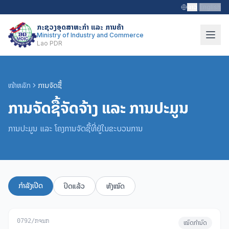
ລາວ
|
English
ກະຊວງອຸດສາຫະກຳ ແລະ ການຄ້າ
Ministry of Industry and Commerce
Lao PDR
ໜ້າຫລັກ
ການຈັດຊື້
ການຈັດຊື້ຈັດຈ້າງ ແລະ ການປະມູນ
ການປະມູນ ແລະ ໂຄງການຈັດຊື້ທີ່ຢູ່ໃນຂະບວນການ
ກຳລັງເປີດ
ປິດແລ້ວ
ທັງໝົດ
0792/ກຈນກ
ໝົດກຳນົດ