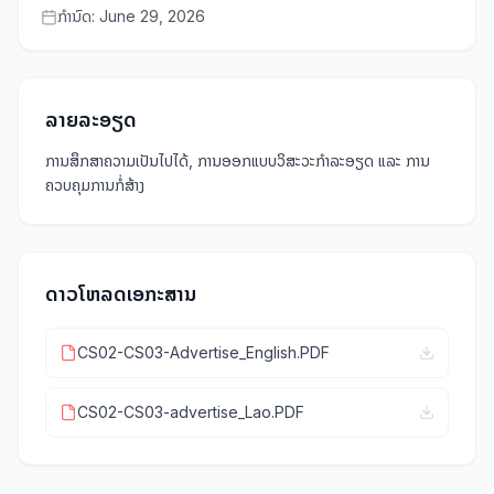
ກຳນົດ:
June 29, 2026
ລາຍລະອຽດ
ການສຶກສາຄວາມເປັນໄປໄດ້, ການອອກແບບວິສະວະກຳລະອຽດ ແລະ ການ
ຄວບຄຸມການກໍ່ສ້າງ
ດາວໂຫລດເອກະສານ
CS02-CS03-Advertise_English.PDF
CS02-CS03-advertise_Lao.PDF