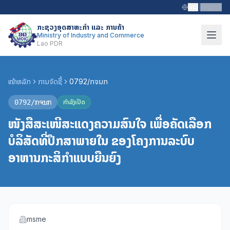
ລາວ
|
English
ກະຊວງອຸດສາຫະກຳ ແລະ ການຄ້າ
Ministry of Industry and Commerce
Lao PDR
ໜ້າຫລັກ
ການຈັດຊື້
0792/ກຈນກ
0792/ກຈນກ
ກຳລັງເປີດ
ໜັງສືສະເໜີສະແດງຄວາມສົນໃຈ ເພື່ອຄັດເລືອກ
ບໍລິສັດທີ່ປຶກສາພາຍໃນ ຂອງໂຄງການລະບົບ
ອາຫານກະສິກຳແບບຍືນຍົງ
msme