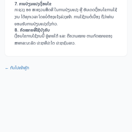
7. ການປ່ຽນແປງເງື່ອນໄຂ
ກະຊວງ ອຄ ສະຫງວນສິດທິ ໃນການປ່ຽນແປງ ຫຼື ອັບເດດເງື່ອນໄຂການໃຊ້
ງານ ໄດ້ທຸກເວລາ ໂດຍບໍ່ຕ້ອງແຈ້ງລ່ວງໜ້າ. ການໃຊ້ງານຕໍ່ເນື່ອງ ຖືວ່າທ່ານ
ຍອມຮັບການປ່ຽນແປງດັ່ງກ່າວ.
8. ກົດໝາຍທີ່ໃຊ້ບັງຄັບ
ເງື່ອນໄຂການໃຊ້ງານນີ້ ຢູ່ພາຍໃຕ້ ແລະ ຕີຄວາມໝາຍ ຕາມກົດໝາຍຂອງ
ສາທາລະນະລັດ ປະຊາທິປະໄຕ ປະຊາຊົນລາວ.
←
ກັບໄປໜ້າຫຼັກ