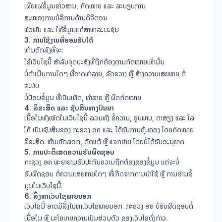
ເຜີຍແຜ່ຂໍ້ມູນຂ່າວສານ, ກົດໝາຍ ແລະ ລະບຽບການ
ສະໜອງການບໍລິການດ້ານດິຈິຕອນ
ພົວພັນ ແລະ ໃຫ້ຂໍ້ມູນແກ່ສາທາລະນະຊົນ
3. ການໃຊ້ງານທີ່ຍອມຮັບໄດ້
ທ່ານຕົກລົງທີ່ຈະ:
ໃຊ້ເວັບໄຊນີ້ ສຳລັບຈຸດປະສົງທີ່ຖືກຕ້ອງຕາມກົດໝາຍເທົ່ານັ້ນ
ບໍ່ດຳເນີນການໃດໆ ທີ່ອາດທຳລາຍ, ຂັດຂວາງ ຫຼື ສ້າງຄວາມເສຍຫາຍ ຕໍ່
ລະບົບ
ບໍ່ປ້ອນຂໍ້ມູນ ທີ່ເປັນເທັດ, ທຳລາຍ ຫຼື ຜິດກົດໝາຍ
4. ລິຂະສິດ ແລະ ຊັບສິນທາງປັນຍາ
ເນື້ອໃນທັງໝົດໃນເວັບໄຊນີ້ ລວມທັງ ຂໍ້ຄວາມ, ຮູບພາບ, ຕາສຽງ ແລະ ໂລ
ໂກ້ ເປັນຊັບສິນຂອງ ກະຊວງ ອຄ ແລະ ໄດ້ຮັບການຄຸ້ມຄອງ ໂດຍກົດໝາຍ
ລິຂະສິດ. ຫ້າມຄັດລອກ, ດັດແກ້ ຫຼື ແຈກຢາຍ ໂດຍບໍ່ໄດ້ຮັບອະນຸຍາດ.
5. ການປະຕິເສດຄວາມຮັບຜິດຊອບ
ກະຊວງ ອຄ ພະຍາຍາມຮັບປະກັນຄວາມຖືກຕ້ອງຂອງຂໍ້ມູນ ແຕ່ຈະບໍ່
ຮັບຜິດຊອບ ຕໍ່ຄວາມເສຍຫາຍໃດໆ ທີ່ເກີດຈາກການນຳໃຊ້ ຫຼື ການອ່ານຂໍ້
ມູນໃນເວັບໄຊນີ້.
6. ລິ້ງຫາເວັບໄຊພາຍນອກ
ເວັບໄຊນີ້ ອາດມີລິ້ງໄປຫາເວັບໄຊພາຍນອກ. ກະຊວງ ອຄ ບໍ່ຮັບຜິດຊອບຕໍ່
ເນື້ອໃນ ຫຼື ນະໂຍບາຍຄວາມເປັນສ່ວນຕົວ ຂອງເວັບໄຊດັ່ງກ່າວ.