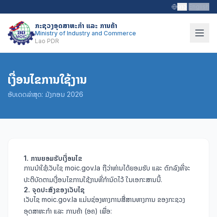
ລາວ
|
English
ກະຊວງອຸດສາຫະກຳ ແລະ ການຄ້າ
Ministry of Industry and Commerce
Lao PDR
ເງື່ອນໄຂການໃຊ້ງານ
ອັບເດດລ່າສຸດ: ມັງກອນ 2026
1. ການຍອມຮັບເງື່ອນໄຂ
ການນຳໃຊ້ເວັບໄຊ moic.gov.la ຖືວ່າທ່ານໄດ້ຍອມຮັບ ແລະ ຕົກລົງທີ່ຈະ
ປະຕິບັດຕາມເງື່ອນໄຂການໃຊ້ງານທີ່ກຳນົດໄວ້ ໃນເອກະສານນີ້.
2. ຈຸດປະສົງຂອງເວັບໄຊ
ເວັບໄຊ moic.gov.la ແມ່ນຊ່ອງທາງການສື່ສານທາງການ ຂອງກະຊວງ
ອຸດສາຫະກຳ ແລະ ການຄ້າ (ອຄ) ເພື່ອ: