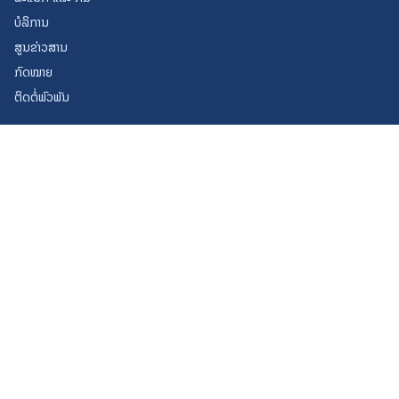
ບໍລິການ
ສູນຂ່າວສານ
ກົດໝາຍ
ຕິດຕໍ່ພົວພັນ
ບໍລິການ
ທະບຽນທຸລະກິດ
ຊັບສິນທາງປັນຍາ
ການຄ້າຕ່າງປະເທດ
ການປະມູນ
ສະໜັບສະໜູນ SME
ອອກແບບ ແລະ ພັດທະນາໂດຍ ຫ້ອງການ
© 2026
ກະຊວງອຸດສາຫະກຳ ແລະ ການຄ້າ, ສ.ປ.ປ ລາວ
ນະໂຍບາຍຄວາມເປັນສ່ວນຕົວ
ເງື່ອນໄຂການໃຊ້