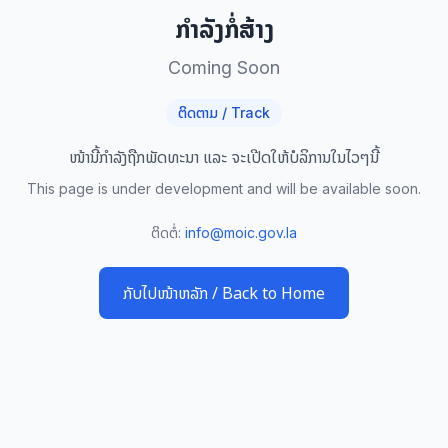
ກໍາລັງກໍ່ສ້າງ
Coming Soon
ຕິດຕາມ / Track
ໜ້ານີ້ກໍາລັງຖືກພັດທະນາ ແລະ ຈະເປີດໃຫ້ບໍລິການໃນໄວໆນີ້
This page is under development and will be available soon.
ຕິດຕໍ່:
info@moic.gov.la
ກັບໄປໜ້າຫລັກ / Back to Home