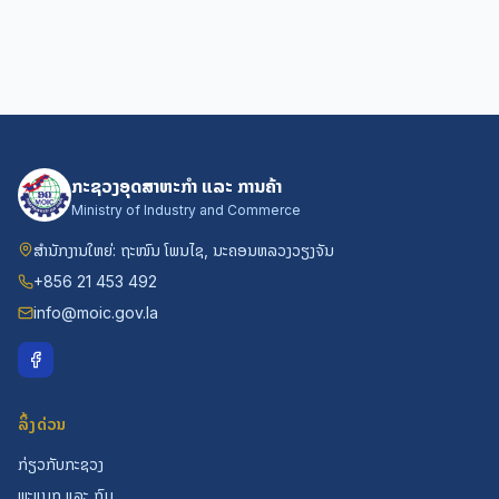
ກະຊວງອຸດສາຫະກຳ ແລະ ການຄ້າ
Ministry of Industry and Commerce
ສຳນັກງານໃຫຍ່: ຖະໜົນ ໂພນໄຊ, ນະຄອນຫລວງວຽງຈັນ
+856 21 453 492
info@moic.gov.la
ລິ້ງດ່ວນ
ກ່ຽວກັບກະຊວງ
ພະແນກ ແລະ ກົມ