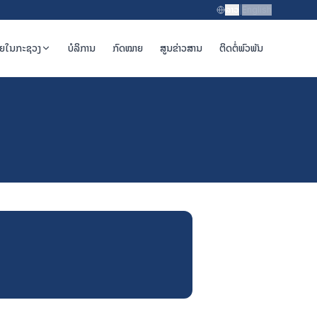
ລາວ
|
English
າຍໃນກະຊວງ
ບໍລິການ
ກົດໝາຍ
ສູນຂ່າວສານ
ຕິດຕໍ່ພົວພັນ