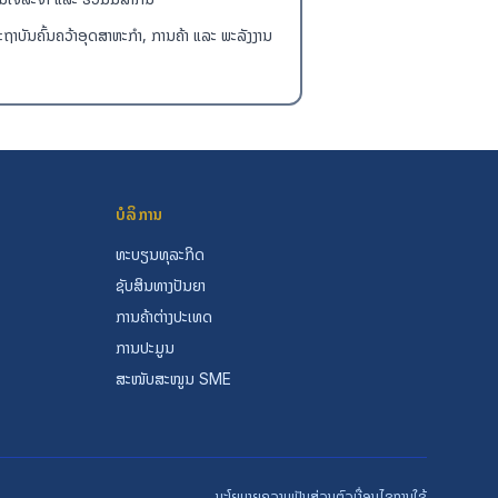
ະຖາບັນຄົ້ນຄວ້າອຸດສາຫະກຳ, ການຄ້າ ແລະ ພະລັງງານ
ບໍລິການ
ທະບຽນທຸລະກິດ
ຊັບສິນທາງປັນຍາ
ການຄ້າຕ່າງປະເທດ
ການປະມູນ
ສະໜັບສະໜູນ SME
ນະໂຍບາຍຄວາມເປັນສ່ວນຕົວ
ເງື່ອນໄຂການໃຊ້