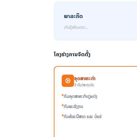
ພາລະກິດ
ກຳລັງອັບເດດ...
ໂຄງຮ່າງການຈັດຕັ້ງ
ອຸດສາຫະກຳ
3
ກົມ/ສະຖາບັນ
ກົມອຸດສາຫະກຳປຸງແຕ່ງ
ກົມພະລັງງານ
ກົມທໍລະນີສາດ ແລະ ບໍ່ແຮ່