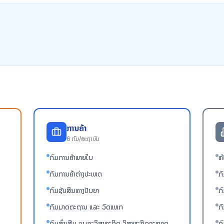
ການຄ້າ
6
ກົມ/ສະຖາບັນ
ກົມການຄ້າພາຍໃນ
ຫ
ກົມການຄ້າຕ່າງປະເທດ
ກົ
ກົມຊັບສິນທາງປັນຍາ
ກ
ກົມມາດຕະຖານ ແລະ ວັດແທກ
ກ
ກົມສົ່ງເສີມ ຈຸນລະວິສາຫະກິດ,ວິສາຫະກິດຂະໜາດ
ກ