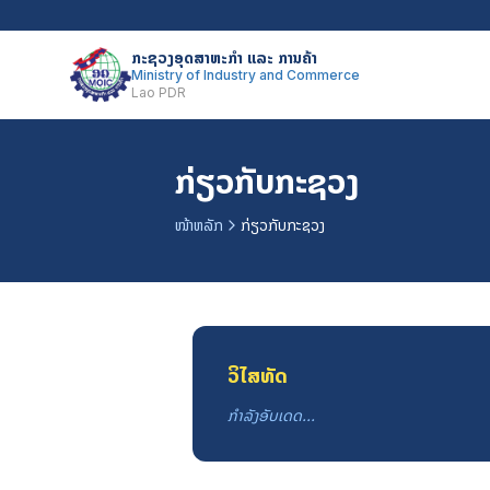
ກະຊວງອຸດສາຫະກຳ ແລະ ການຄ້າ
Ministry of Industry and Commerce
Lao PDR
ກ່ຽວກັບກະຊວງ
ກ່ຽວກັບກະຊວງ
ໜ້າຫລັກ
ວິໄສທັດ
ກຳລັງອັບເດດ...