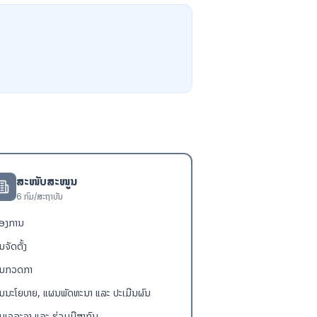
ສະໜັບສະໜູນ
6
ກົມ/ສະຖາບັນ
້ອງການ
ມຈັດຕັ້ງ
ົມກວດກາ
ົມນະໂຍບາຍ, ແຜນພັດທະນາ ແລະ ປະເມີນຜົນ
ົມເຈລະຈາ ແລະ ຮ່ວມມືສາກົນ