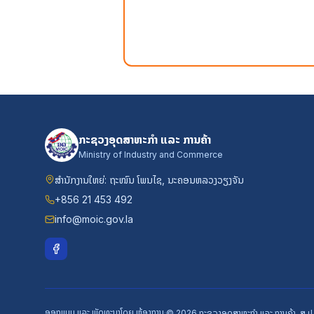
ກະຊວງອຸດສາຫະກຳ ແລະ ການຄ້າ
Ministry of Industry and Commerce
ສຳນັກງານໃຫຍ່: ຖະໜົນ ໂພນໄຊ, ນະຄອນຫລວງວຽງຈັນ
+856 21 453 492
info@moic.gov.la
ອອກແບບ ແລະ ພັດທະນາໂດຍ ຫ້ອງການ
·
© 2026
ກະຊວງອຸດສາຫະກຳ ແລະ ການຄ້າ, ສ.ປ