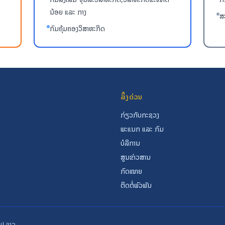
ນ້ອຍ ແລະ ກາງ
ສ
ກົມຄຸ້ມຄອງວິສາຫະກິດ
ລິ້ງດ່ວນ
ກ່ຽວກັບກະຊວງ
ພະແນກ ແລະ ກົມ
ບໍລິການ
ສູນຂ່າວສານ
ກົດໝາຍ
ຕິດຕໍ່ພົວພັນ
.ປ ລາວ