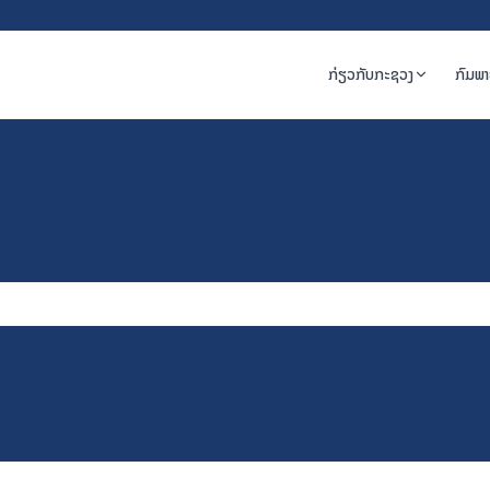
ກ່ຽວກັບກະຊວງ
ກົມພ