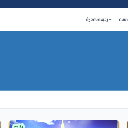
ກ່ຽວກັບກະຊວງ
ກົມພ
ການຄ້າ