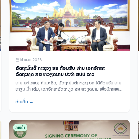
14 ພ.ພ. 2026
ລັດຖະມົນຕີ ກະຊວງ ອຄ ຕ້ອນຮັບ ທ່ານ ເອກອັກຄະ
ລັດຖະທູດ ສສ ຫວຽດນາມ ປະຈຳ ສປປ ລາວ
ທ່ານ ມະໄລທອງ ກົມມະສິດ, ລັດຖະມົນຕີກະຊວງ ອຄ ໄດ້ຕ້ອນຮັບ ທ່ານ
ຫງຽນ ມິ່ງ ເຕີມ, ເອກອັກຄະລັດຖະທູດ ສສ ຫວຽດນາມ ເພື່ອປຶກສາຫາລື
ການຜັນຂະຫຍາຍຂໍ້ຕົກລົງສອງຝ່າຍ ແລະ ກຳນົດແຜນຮ່ວມມືຍຸດທະສາດ
ປີ 2026-2030.
ອ່ານຕື່ມ →
ການຄ້າ