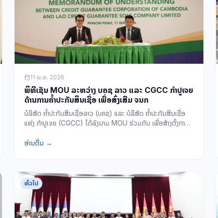
11 ພ.ພ. 2026
ພິທີເຊັນ MOU ລະຫວ່າງ ບຄຊ ລາວ ແລະ CGCC ກໍາປູເຈຍ
ດ້ານການຄໍ້າປະກັນສິນເຊື່ອ ເພື່ອສົ່ງເສີມ ຈນກ
ບໍລິສັດ ຄໍ້າປະກັນສິນເຊື່ອລາວ (ບຄຊ) ແລະ ບໍລິສັດ ຄໍ້າປະກັນສິນເຊື່ອ
ແຫ່ງ ກໍາປູເຈຍ (CGCC) ໄດ້ລົງນາມ MOU ຮ່ວມກັນ ເພື່ອສ້າງຕັ້ງການ
ຮ່ວມມືດ້ານການຄໍ້າປະກັນສິນເຊື່ອ ແລະ ສົ່ງເສີມການເຂົ້າເຖິງແຫຼ່ງທຶນຂອງ
ຈຸນລະວິສາຫະກິດ, ວິສາຫະກິດຂະໜາດນ້ອຍ ແລະ ກາງ.
ອ່ານຕື່ມ →
ທົ່ວໄປ