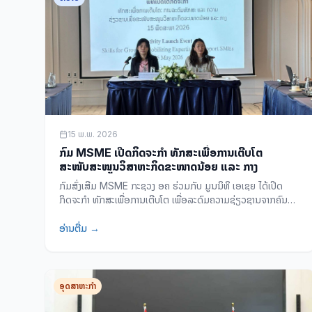
15 ພ.ພ. 2026
ກົມ MSME ເປີດກິດຈະກຳ ທັກສະເພື່ອການເຕີບໂຕ
ສະໜັບສະໜູນວິສາຫະກິດຂະໜາດນ້ອຍ ແລະ ກາງ
ກົມສົ່ງເສີມ MSME ກະຊວງ ອຄ ຮ່ວມກັບ ມູນນິທິ ເອເຊຍ ໄດ້ເປີດ
ກິດຈະກຳ ທັກສະເພື່ອການເຕີບໂຕ ເພື່ອລະດົມຄວາມຊ່ຽວຊານຈາກຄົນ
ລາວໃນຕ່າງປະເທດ ສະໜັບສະໜູນ SME ພາຍໃນປະເທດ ໃນໄລຍະ 5
ເດືອນ (ພຶດສະພາ - ກັນຍາ 2026).
ອ່ານຕື່ມ →
ອຸດສາຫະກຳ