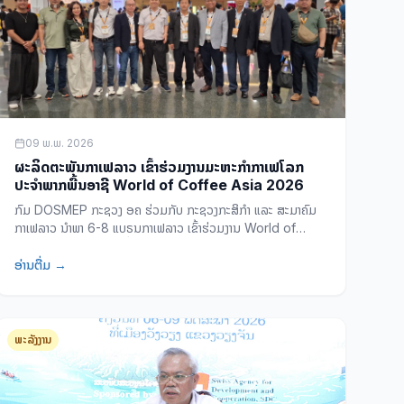
09 ພ.ພ. 2026
ຜະລິດຕະພັນກາເຟລາວ ເຂົ້າຮ່ວມງານມະຫະກຳກາເຟໂລກ
ປະຈຳພາກພື້ນອາຊີ World of Coffee Asia 2026
ກົມ DOSMEP ກະຊວງ ອຄ ຮ່ວມກັບ ກະຊວງກະສິກຳ ແລະ ສະມາຄົມ
ກາເຟລາວ ນຳພາ 6-8 ແບຣນກາເຟລາວ ເຂົ້າຮ່ວມງານ World of
Coffee Asia 2026 ທີ່ BITEC ບາງກອກ ລະຫວ່າງວັນທີ 7-9
ພຶດສະພາ 2026 ທ່າມກາງຜູ້ເຂົ້າຮ່ວມ 30,000 ຄົນ ຈາກ 60 ກວ່າ
ອ່ານຕື່ມ →
ປະເທດ.
ພະລັງງານ