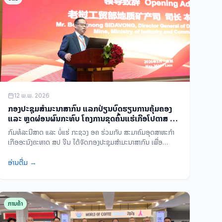
12 ພ.ພ. 2026
ກອງປະຊຸມສຳມະນາສາກົນ ແລກປ່ຽນບົດຮຽນການຄຸ້ມຄອງ
ແລະ ຫຼຸດຜ່ອນຜົນກະທົບ ໂຄງການຂຸດຄົ້ນແຮ່ເກືອໂປຕາສ ຢູ່
ສປປ ລາວ
ກົມທໍລະນີສາດ ແລະ ບໍ່ແຮ່ ກະຊວງ ອຄ ຮ່ວມກັບ ສະມາຄົມອຸດສາຫະກຳ
ເກືອອະນົງຄະທາດ ສປ ຈີນ ໄດ້ຈັດກອງປະຊຸມສໍາມະນາສາກົນ ເພື່ອ
ແລກປ່ຽນບົດຮຽນດ້ານການຄຸ້ມຄອງ ແລະ ຫຼຸດຜ່ອນຜົນກະທົບຕໍ່
ສິ່ງແວດລ້ອມ ຂອງໂຄງການຂຸດຄົ້ນແຮ່ເກືອໂປຕາສ ຢູ່ ສປປ ລາວ ໂດຍມີຜູ້
ອ່ານຕື່ມ →
ເຂົ້າຮ່ວມ 180 ທ່ານ.
ການຄ້າ