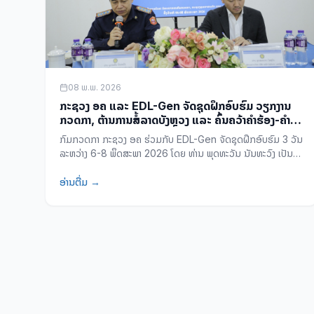
08 ພ.ພ. 2026
ກະຊວງ ອຄ ແລະ EDL-Gen ຈັດຊຸດຝຶກອົບຮົມ ວຽກງານ
ກວດກາ, ຕ້ານການສໍ້ລາດບັງຫຼວງ ແລະ ຄົ້ນຄວ້າຄຳຮ້ອງ-ຄຳ
ສະເໜີ ປະຈຳປີ 2026
ກົມກວດກາ ກະຊວງ ອຄ ຮ່ວມກັບ EDL-Gen ຈັດຊຸດຝຶກອົບຮົມ 3 ວັນ
ລະຫວ່າງ 6-8 ພຶດສະພາ 2026 ໂດຍ ທ່ານ ພຸດທະວັນ ນັນທະວົງ ເປັນ
ປະທານ ສຸມໃສ່ 4 ຫົວຂໍ້: ກວດກາພັກ-ລັດ, ຕ້ານສໍ້ລາດ, ແຈ້ງຊັບສິນ
ແລະ ຄົ້ນຄວ້າຄຳຮ້ອງ.
ອ່ານຕື່ມ →