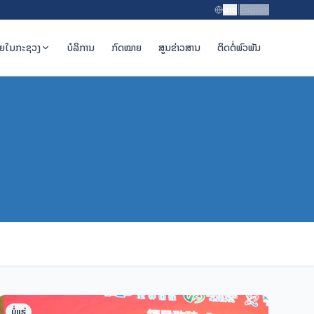
ລາວ
|
English
າຍໃນກະຊວງ
ບໍລິການ
ກົດໝາຍ
ສູນຂ່າວສານ
ຕິດຕໍ່ພົວພັນ
ບໍ່ແຮ່