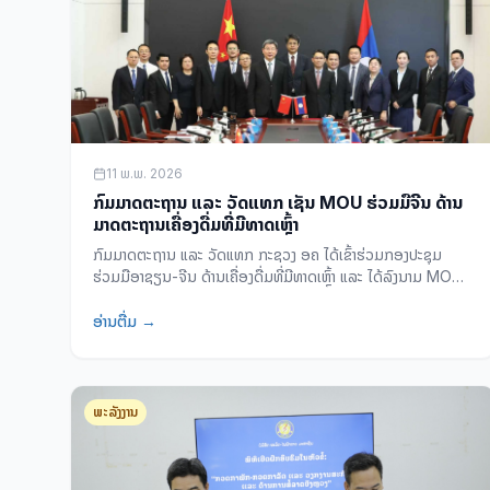
11 ພ.ພ. 2026
ກົມມາດຕະຖານ ແລະ ວັດແທກ ເຊັນ MOU ຮ່ວມມືຈີນ ດ້ານ
ມາດຕະຖານເຄື່ອງດື່ມທີ່ມີທາດເຫຼົ້າ
ກົມມາດຕະຖານ ແລະ ວັດແທກ ກະຊວງ ອຄ ໄດ້ເຂົ້າຮ່ວມກອງປະຊຸມ
ຮ່ວມມືອາຊຽນ-ຈີນ ດ້ານເຄື່ອງດື່ມທີ່ມີທາດເຫຼົ້າ ແລະ ໄດ້ລົງນາມ MOU
ສອງສະບັບ ກັບ ສະຖາບັນ CNRIFFI ຈີນ ເພື່ອສ້າງ ແລະ ພັດທະນາ
ມາດຕະຖານເຄື່ອງດື່ມໃນ ສປປ ລາວ.
ອ່ານຕື່ມ →
ພະລັງງານ