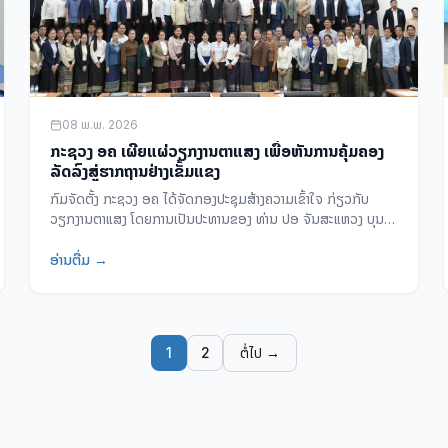
08 ພ.ພ. 2026
ກະຊວງ ອຄ ເຜີຍແຜ່ວຽກງານຕາແສງ ເພື່ອຫັນການຄຸ້ມຄອງ
ລັດລົງສູ່ຮາກຖານຢ່າງເຂັ້ມແຂງ
ກົມຈັດຕັ້ງ ກະຊວງ ອຄ ໄດ້ຈັດກອງປະຊຸມສ້າງຄວາມເຂົ້າໃຈ ກ່ຽວກັບ
ວຽກງານຕາແສງ ໂດຍການເປັນປະທານຂອງ ທ່ານ ປອ ຈັນສະແຫວງ ບຸນ
ຍົງ, ຮອງລັດຖະມົນຕີ ກະຊວງ ອຄ ເພື່ອຜັນຂະຫຍາຍມະຕິກອງປະຊຸມໃຫຍ່
ຄັ້ງທີ XII ຂອງພັກ ໃຫ້ການຄຸ້ມຄອງລັດລົງເຖິງຮາກຖານ.
ອ່ານຕື່ມ →
1
2
ຕໍ່ໄປ →