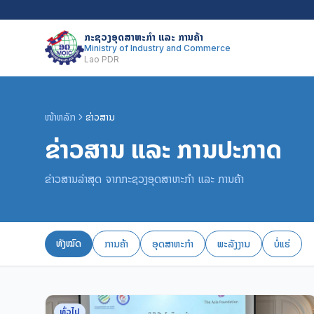
ກະຊວງອຸດສາຫະກຳ ແລະ ການຄ້າ
Ministry of Industry and Commerce
Lao PDR
ໜ້າຫລັກ
ຂ່າວສານ
ຂ່າວສານ ແລະ ການປະກາດ
ຂ່າວສານລ່າສຸດ ຈາກກະຊວງອຸດສາຫະກຳ ແລະ ການຄ້າ
ທັງໝົດ
ການຄ້າ
ອຸດສາຫະກຳ
ພະລັງງານ
ບໍ່ແຮ່
ທົ່ວໄປ