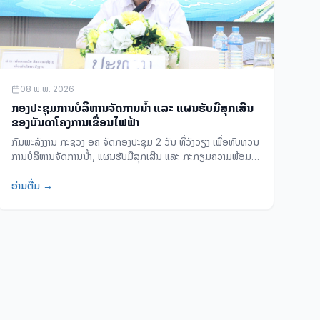
08 ພ.ພ. 2026
ກອງປະຊຸມການບໍລິຫານຈັດການນ້ຳ ແລະ ແຜນຮັບມືສຸກເສີນ
ຂອງບັນດາໂຄງການເຂື່ອນໄຟຟ້າ
ກົມພະລັງງານ ກະຊວງ ອຄ ຈັດກອງປະຊຸມ 2 ວັນ ທີ່ວັງວຽງ ເພື່ອທົບທວນ
ການບໍລິຫານຈັດການນ້ຳ, ແຜນຮັບມືສຸກເສີນ ແລະ ກະກຽມຄວາມພ້ອມ
ຮັບລະດຸຝົນ 2026 ສຳລັບໂຄງການເຂື່ອນໄຟຟ້າທົ່ວປະເທດ.
ອ່ານຕື່ມ →