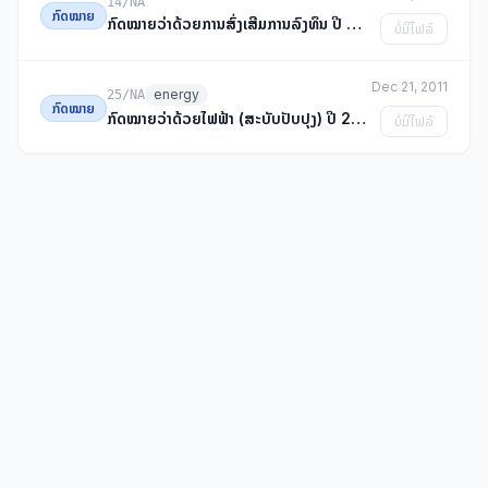
14/NA
ກົດໝາຍ
ກົດໝາຍວ່າດ້ວຍການສົ່ງເສີມການລົງທຶນ ປີ 2016
ບໍ່ມີໄຟລ໌
Dec 21, 2011
energy
25/NA
ກົດໝາຍ
ກົດໝາຍວ່າດ້ວຍໄຟຟ້າ (ສະບັບປັບປຸງ) ປີ 2011
ບໍ່ມີໄຟລ໌