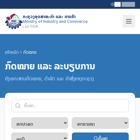
ລາວ
|
English
ກະຊວງອຸດສາຫະກຳ ແລະ ການຄ້າ
Ministry of Industry and Commerce
Lao PDR
ໜ້າຫລັກ
ກົດໝາຍ
ກົດໝາຍ ແລະ ລະບຽບການ
ຄັງເອກະສານກົດໝາຍ, ດຳລັດ ແລະ ຄຳສັ່ງຂອງກະຊວງ
ຄົ້ນຫາ