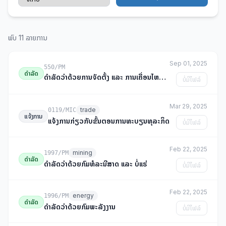
ພົບ 11 ລາຍການ
Sep 01, 2025
550/PM
ດຳລັດ
ດຳລັດວ່າດ້ວຍການຈັດຕັ້ງ ແລະ ການເຄື່ອນໄຫວຂອງກະຊວງອຸດສາຫະກຳ ແລະ ການຄ້າ
ບໍ່ມີໄຟລ໌
Mar 29, 2025
trade
0119/MIC
ແຈ້ງການ
ແຈ້ງການກ່ຽວກັບຂັ້ນຕອນການທະບຽນທຸລະກິດ
ບໍ່ມີໄຟລ໌
Feb 22, 2025
mining
1997/PM
ດຳລັດ
ດຳລັດວ່າດ້ວຍກົມທໍລະນີສາດ ແລະ ບໍ່ແຮ່
ບໍ່ມີໄຟລ໌
Feb 22, 2025
energy
1996/PM
ດຳລັດ
ດຳລັດວ່າດ້ວຍກົມພະລັງງານ
ບໍ່ມີໄຟລ໌