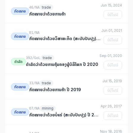
Jun 15, 2024
trade
46/NA
ກົດໝາຍ
ກົດໝາຍວ່າດ້ວຍການຄ້າ
ບໍ່ມີໄຟລ໌
Jun 01, 2021
01/NA
ກົດໝາຍ
ກົດໝາຍວ່າດ້ວຍວິສາຫະກິດ (ສະບັບປັບປຸງ) ປີ 2021
ບໍ່ມີໄຟລ໌
Sep 01, 2020
trade
392/GoL
ດຳລັດ
ດຳລັດວ່າດ້ວຍການຄຸ້ມຄອງຜູ້ບໍລິໂພກ ປີ 2020
ບໍ່ມີໄຟລ໌
Jul 15, 2019
trade
33/NA
ກົດໝາຍ
ກົດໝາຍວ່າດ້ວຍການຄ້າ ປີ 2019
ບໍ່ມີໄຟລ໌
Apr 26, 2017
mining
07/NA
ກົດໝາຍ
ກົດໝາຍວ່າດ້ວຍບໍ່ແຮ່ (ສະບັບປັບປຸງ) ປີ 2017
ບໍ່ມີໄຟລ໌
Nov 18, 2016