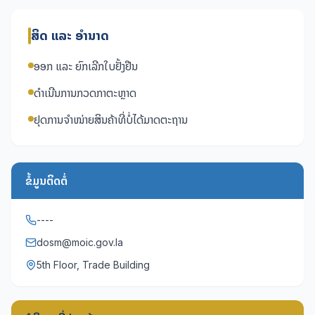
ສິດ ແລະ ອຳນາດ
ອອກ ແລະ ຍົກເລີກໃບຢັ້ງຢືນ
ດຳເນີນການກວດກາຕະຫຼາດ
ຢຸດການຈຳໜ່າຍສິນຄ້າທີ່ບໍ່ໄດ້ມາດຕະຖານ
ຂໍ້ມູນຕິດຕໍ່
----
dosm@moic.gov.la
5th Floor, Trade Building