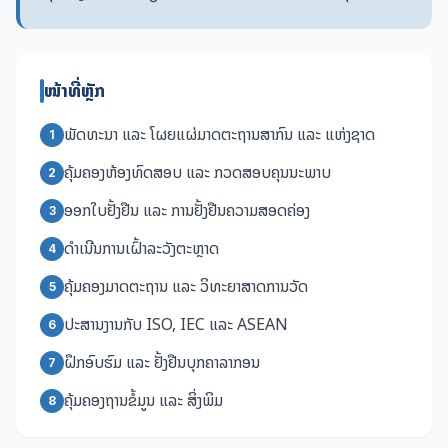
ໜ້າທີ່ຫຼັກ
ພັດທະນາ ແລະ ໂຜຍແຜ່ມາດຕະຖານສາກົນ ແລະ ແຫ່ງຊາດ
1
ຄຸ້ມຄອງຫ້ອງທົດສອບ ແລະ ກວດສອບຄຸນນະພາບ
2
ອອກໃບຢັ້ງຢືນ ແລະ ການຢັ້ງຢືນຄວາມສອດຄ່ອງ
3
ດຳເນີນການເຝົ້າລະວັງຕະຫຼາດ
4
ຄຸ້ມຄອງມາດຕະຖານ ແລະ ວິທະຍາສາດການວັດ
5
ປະສານງານກັບ ISO, IEC ແລະ ASEAN
6
ຝຶກອົບຮົມ ແລະ ຢັ້ງຢືນບຸກຄາລາກອນ
7
ຄຸ້ມຄອງຖານຂໍ້ມູນ ແລະ ສິ່ງພິມ
8