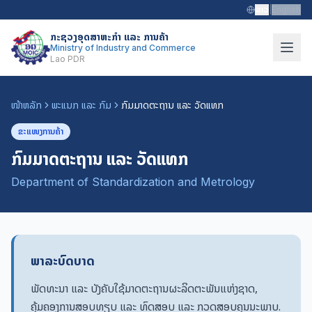
ລາວ
|
English
ກະຊວງອຸດສາຫະກຳ ແລະ ການຄ້າ
Ministry of Industry and Commerce
Lao PDR
ໜ້າຫລັກ
ພະແນກ ແລະ ກົມ
ກົມມາດຕະຖານ ແລະ ວັດແທກ
ຂະແໜງການຄ້າ
ກົມມາດຕະຖານ ແລະ ວັດແທກ
Department of Standardization and Metrology
ພາລະບົດບາດ
ພັດທະນາ ແລະ ບັງຄັບໃຊ້ມາດຕະຖານຜະລິດຕະພັນແຫ່ງຊາດ,
ຄຸ້ມຄອງການສອບທຽບ ແລະ ທົດສອບ ແລະ ກວດສອບຄຸນນະພາບ.