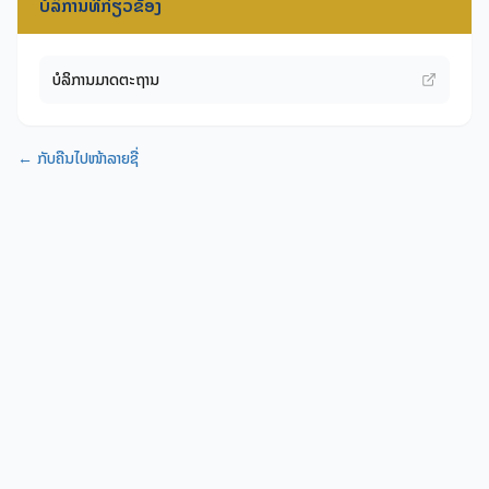
ບໍລິການທີ່ກ່ຽວຂ້ອງ
ບໍລິການມາດຕະຖານ
← ກັບຄືນໄປໜ້າລາຍຊື່