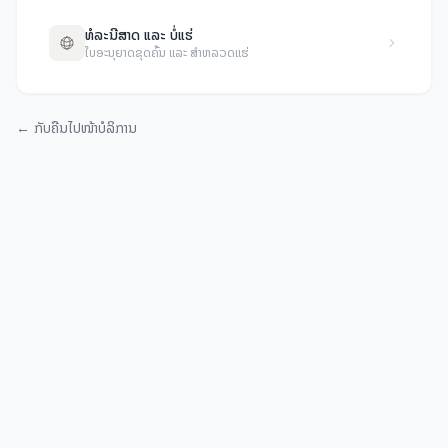
ທໍລະນີສາດ ແລະ ບໍ່ແຮ່
ໃບອະນຸຍາດຂຸດຄົ້ນ ແລະ ສໍາຫລວດແຮ່
←
ກັບຄືນໄປໜ້າບໍລິການ