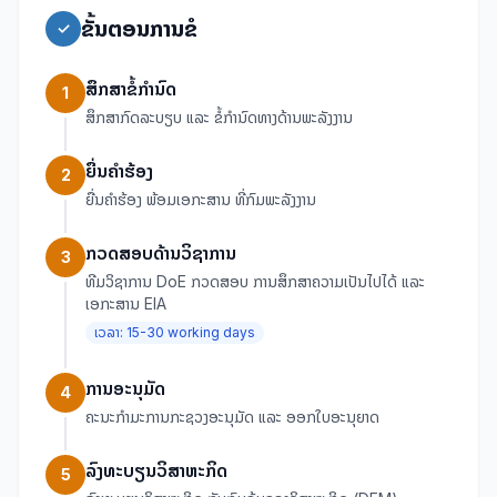
ຂັ້ນຕອນການຂໍ
✓
ສຶກສາຂໍ້ກໍານົດ
1
ສຶກສາກົດລະບຽບ ແລະ ຂໍ້ກໍານົດທາງດ້ານພະລັງງານ
ຍື່ນຄໍາຮ້ອງ
2
ຍື່ນຄໍາຮ້ອງ ພ້ອມເອກະສານ ທີ່ກົມພະລັງງານ
ກວດສອບດ້ານວິຊາການ
3
ທີມວິຊາການ DoE ກວດສອບ ການສຶກສາຄວາມເປັນໄປໄດ້ ແລະ
ເອກະສານ EIA
ເວລາ:
15-30 working days
ການອະນຸມັດ
4
ຄະນະກຳມະການກະຊວງອະນຸມັດ ແລະ ອອກໃບອະນຸຍາດ
ລົງທະບຽນວິສາຫະກິດ
5