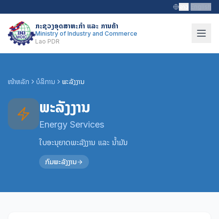
ລາວ
|
English
ກະຊວງອຸດສາຫະກຳ ແລະ ການຄ້າ
Ministry of Industry and Commerce
Lao PDR
ໜ້າຫລັກ
ບໍລິການ
ພະລັງງານ
ພະລັງງານ
Energy Services
ໃບອະນຸຍາດພະລັງງານ ແລະ ນໍ້າມັນ
ກົມພະລັງງານ