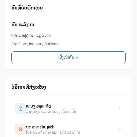
ກົມທີ່ຮັບຜິດຊອບ
ກົມພະລັງງານ
doe@moic.gov.la
3rd Floor, Industry Building
ເບິ່ງໜ້າກົມ
ບໍລິການທີ່ກ່ຽວຂ້ອງ
ທະບຽນທຸລະກິດ
ລົງທະບຽນ ແລະ ຈົດທະບຽນວິສາຫະກິດ
ອຸດສາຫະກຳປຸງແຕ່ງ
ໃບອະນຸຍາດໂຮງງານ ແລະ ເຂດອຸດສາຫະກຳ