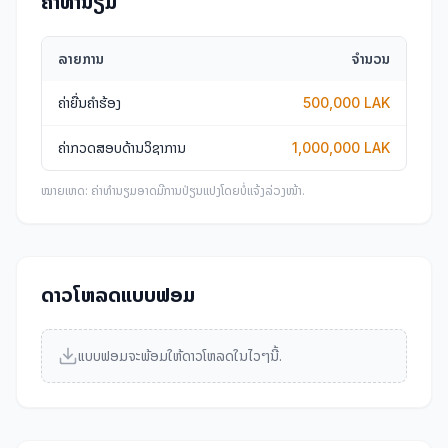
ຄ່າທໍານຽມ
ລາຍການ
ຈຳນວນ
ຄ່າຍື່ນຄໍາຮ້ອງ
500,000 LAK
ຄ່າກວດສອບດ້ານວິຊາການ
1,000,000 LAK
ໝາຍເຫດ: ຄ່າທໍານຽມອາດມີການປ່ຽນແປງໂດຍບໍ່ແຈ້ງລ່ວງໜ້າ.
ດາວໂຫລດແບບຟອມ
ແບບຟອມຈະພ້ອມໃຫ້ດາວໂຫລດໃນໄວໆນີ້.