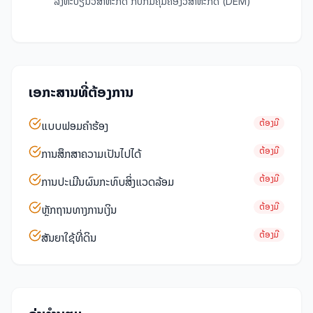
ລົງທະບຽນວິສາຫະກິດ ກັບກົມຄຸ້ມຄອງວິສາຫະກິດ (DEM)
ເອກະສານທີ່ຕ້ອງການ
ຕ້ອງມີ
ແບບຟອມຄໍາຮ້ອງ
ຕ້ອງມີ
ການສຶກສາຄວາມເປັນໄປໄດ້
ຕ້ອງມີ
ການປະເມີນຜົນກະທົບສິ່ງແວດລ້ອມ
ຕ້ອງມີ
ຫຼັກຖານທາງການເງິນ
ຕ້ອງມີ
ສັນຍາໃຊ້ທີ່ດິນ