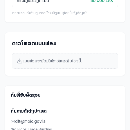
ຄ່າໃບຢັ້ງຢືນແຫຼ່ງກໍາເນີດ
50,000 LAK
ໝາຍເຫດ: ຄ່າທໍານຽມອາດມີການປ່ຽນແປງໂດຍບໍ່ແຈ້ງລ່ວງໜ້າ.
ດາວໂຫລດແບບຟອມ
ແບບຟອມຈະພ້ອມໃຫ້ດາວໂຫລດໃນໄວໆນີ້.
ກົມທີ່ຮັບຜິດຊອບ
ກົມການຄ້າຕ່າງປະເທດ
dft@moic.gov.la
3rd Floor, Trade Building