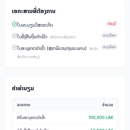
ເອກະສານທີ່ຕ້ອງການ
ຕ້ອງມີ
ໃບທະບຽນວິສາຫະກິດ
ທາງເລືອກ
ໃບຢັ້ງຢືນຖິ່ນກໍາເນີດ
(
ສໍາລັບການສົ່ງອອກ
)
ທາງເລືອກ
ໃບອະນຸຍາດນໍາເຂົ້າ (ສຸຂາພິບານ/ຄຸນນະພາບ)
(
ສໍາລັບ
ສິນຄ້າຄວາມສ່ຽງ
)
ຄ່າທໍານຽມ
ລາຍການ
ຈຳນວນ
ຄ່າໃບອະນຸຍາດນໍາເຂົ້າ
100,000 LAK