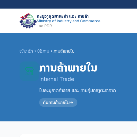
ກະຊວງອຸດສາຫະກຳ ແລະ ການຄ້າ
Ministry of Industry and Commerce
Lao PDR
ໜ້າຫລັກ
ບໍລິການ
ການຄ້າພາຍໃນ
ການຄ້າພາຍໃນ
Internal Trade
ໃບອະນຸຍາດຄ້າຂາຍ ແລະ ການຄຸ້ມຄອງຕະຫລາດ
ກົມການຄ້າພາຍໃນ