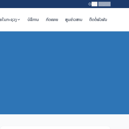
ລາວ
|
English
າຍໃນກະຊວງ
ບໍລິການ
ກົດໝາຍ
ສູນຂ່າວສານ
ຕິດຕໍ່ພົວພັນ