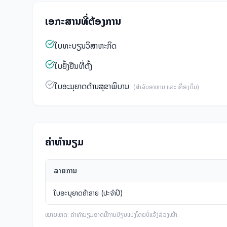
ເອກະສານທີ່ຕ້ອງການ
ໃບທະບຽນວິສາຫະກິດ
ໃບຢັ້ງຢືນທີ່ຕັ້ງ
ໃບອະນຸຍາດດ້ານສຸຂາພິບານ
(
ສໍາລັບອາຫານ ແລະ ເຄື່ອງດື່ມ
)
ຄ່າທໍານຽມ
ລາຍການ
ໃບອະນຸຍາດຄ້າຂາຍ (ປະຈໍາປີ)
ໝາຍເຫດ: ຄ່າທໍານຽມອາດມີການປ່ຽນແປງໂດຍບໍ່ແຈ້ງລ່ວງໜ້າ.