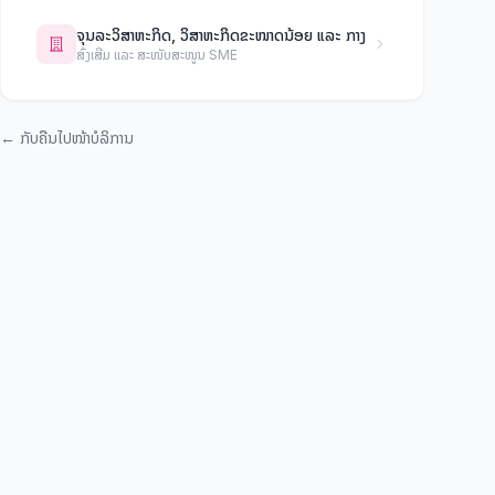
ຈຸນລະວິສາຫະກິດ, ວິສາຫະກິດຂະໜາດນ້ອຍ ແລະ ກາງ
ສົ່ງເສີມ ແລະ ສະໜັບສະໜູນ SME
←
ກັບຄືນໄປໜ້າບໍລິການ