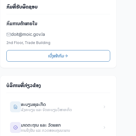
ກົມທີ່ຮັບຜິດຊອບ
ກົມການຄ້າພາຍໃນ
doit@moic.gov.la
2nd Floor, Trade Building
ເບິ່ງໜ້າກົມ
ບໍລິການທີ່ກ່ຽວຂ້ອງ
ທະບຽນທຸລະກິດ
ລົງທະບຽນ ແລະ ຈົດທະບຽນວິສາຫະກິດ
ມາດຕະຖານ ແລະ ວັດແທກ
ການຢັ້ງຢືນ ແລະ ກວດສອບຄຸນນະພາບ