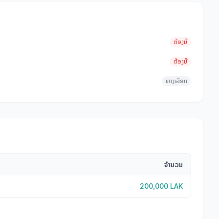
ຕ້ອງມີ
ຕ້ອງມີ
ທາງເລືອກ
ຈຳນວນ
200,000 LAK