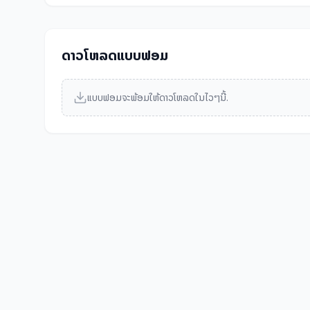
ດາວໂຫລດແບບຟອມ
ແບບຟອມຈະພ້ອມໃຫ້ດາວໂຫລດໃນໄວໆນີ້.