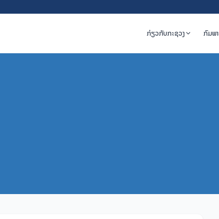
ກ່ຽວກັບກະຊວງ
ກົມພ