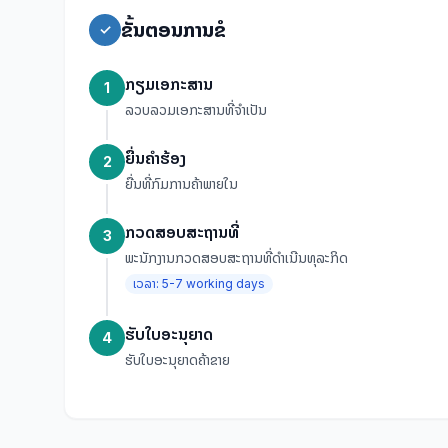
ຂັ້ນຕອນການຂໍ
✓
ກຽມເອກະສານ
1
ລວບລວມເອກະສານທີ່ຈຳເປັນ
ຍື່ນຄໍາຮ້ອງ
2
ຍື່ນທີ່ກົມການຄ້າພາຍໃນ
ກວດສອບສະຖານທີ່
3
ພະນັກງານກວດສອບສະຖານທີ່ດໍາເນີນທຸລະກິດ
ເວລາ:
5-7 working days
ຮັບໃບອະນຸຍາດ
4
ຮັບໃບອະນຸຍາດຄ້າຂາຍ