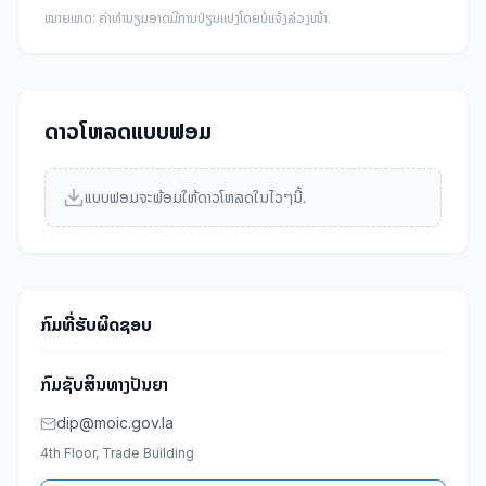
ໝາຍເຫດ: ຄ່າທໍານຽມອາດມີການປ່ຽນແປງໂດຍບໍ່ແຈ້ງລ່ວງໜ້າ.
ດາວໂຫລດແບບຟອມ
ແບບຟອມຈະພ້ອມໃຫ້ດາວໂຫລດໃນໄວໆນີ້.
ກົມທີ່ຮັບຜິດຊອບ
ກົມຊັບສິນທາງປັນຍາ
dip@moic.gov.la
4th Floor, Trade Building