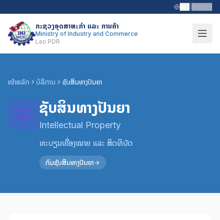
ລາວ
|
English
ກະຊວງອຸດສາຫະກຳ ແລະ ການຄ້າ
Ministry of Industry and Commerce
Lao PDR
ໜ້າຫລັກ
ບໍລິການ
ຊັບສິນທາງປັນຍາ
ຊັບສິນທາງປັນຍາ
Intellectual Property
ທະບຽນເຄື່ອງໝາຍ ແລະ ສິດທິບັດ
ກົມຊັບສິນທາງປັນຍາ