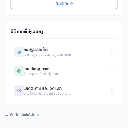
ເບິ່ງໜ້າກົມ
ບໍລິການທີ່ກ່ຽວຂ້ອງ
ທະບຽນທຸລະກິດ
ລົງທະບຽນ ແລະ ຈົດທະບຽນວິສາຫະກິດ
ການຄ້າຕ່າງປະເທດ
ໃບອະນຸຍາດນໍາເຂົ້າ-ສົ່ງອອກ
ມາດຕະຖານ ແລະ ວັດແທກ
ການຢັ້ງຢືນ ແລະ ກວດສອບຄຸນນະພາບ
←
ກັບຄືນໄປໜ້າບໍລິການ