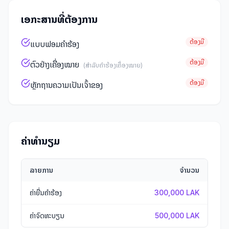
ເອກະສານທີ່ຕ້ອງການ
ຕ້ອງມີ
ແບບຟອມຄໍາຮ້ອງ
ຕ້ອງມີ
ຕົວຢ່າງເຄື່ອງໝາຍ
(
ສໍາລັບຄໍາຮ້ອງເຄື່ອງໝາຍ
)
ຕ້ອງມີ
ຫຼັກຖານຄວາມເປັນເຈົ້າຂອງ
ຄ່າທໍານຽມ
ລາຍການ
ຈຳນວນ
ຄ່າຍື່ນຄໍາຮ້ອງ
300,000 LAK
ຄ່າຈົດທະບຽນ
500,000 LAK