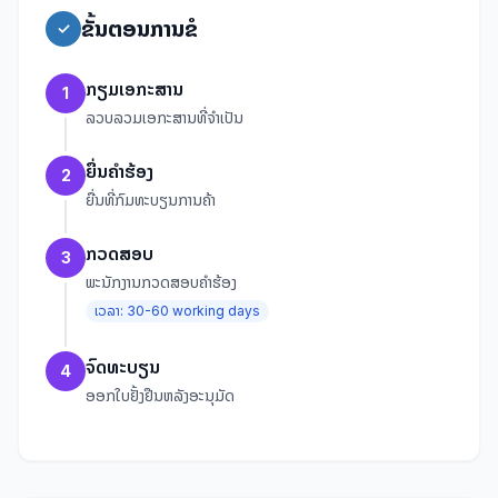
ຂັ້ນຕອນການຂໍ
✓
ກຽມເອກະສານ
1
ລວບລວມເອກະສານທີ່ຈຳເປັນ
ຍື່ນຄໍາຮ້ອງ
2
ຍື່ນທີ່ກົມທະບຽນການຄ້າ
ກວດສອບ
3
ພະນັກງານກວດສອບຄໍາຮ້ອງ
ເວລາ:
30-60 working days
ຈົດທະບຽນ
4
ອອກໃບຢັ້ງຢືນຫລັງອະນຸມັດ