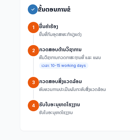
ຂັ້ນຕອນການຂໍ
✓
ຍື່ນຄໍາຮ້ອງ
1
ຍື່ນທີ່ກົມອຸດສາຫະກຳປຸງແຕ່ງ
ກວດສອບດ້ານວິຊາການ
2
ທີມວິຊາການກວດກາສະຖານທີ່ ແລະ ແຜນ
ເວລາ:
10-15 working days
ກວດສອບສິ່ງແວດລ້ອມ
3
ທົບທວນການປະເມີນຜົນກະທົບສິ່ງແວດລ້ອມ
ຮັບໃບອະນຸຍາດໂຮງງານ
4
ຮັບໃບອະນຸຍາດໂຮງງານ