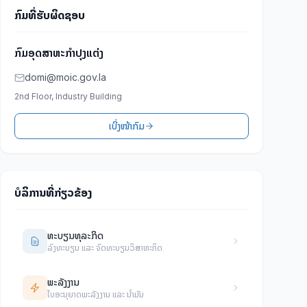
ກົມທີ່ຮັບຜິດຊອບ
ກົມອຸດສາຫະກຳປຸງແຕ່ງ
domi@moic.gov.la
2nd Floor, Industry Building
ເບິ່ງໜ້າກົມ
ບໍລິການທີ່ກ່ຽວຂ້ອງ
ທະບຽນທຸລະກິດ
ລົງທະບຽນ ແລະ ຈົດທະບຽນວິສາຫະກິດ
ພະລັງງານ
ໃບອະນຸຍາດພະລັງງານ ແລະ ນໍ້າມັນ