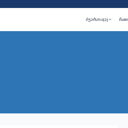
ກ່ຽວກັບກະຊວງ
ກົມພ