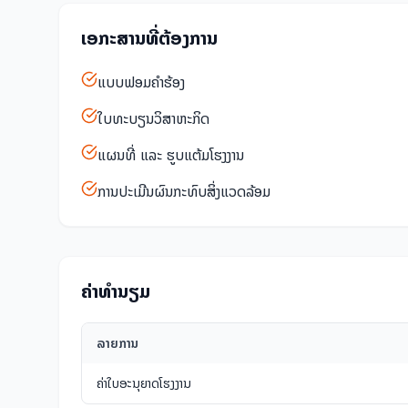
ເອກະສານທີ່ຕ້ອງການ
ແບບຟອມຄໍາຮ້ອງ
ໃບທະບຽນວິສາຫະກິດ
ແຜນທີ່ ແລະ ຮູບແຕ້ມໂຮງງານ
ການປະເມີນຜົນກະທົບສິ່ງແວດລ້ອມ
ຄ່າທໍານຽມ
ລາຍການ
ຄ່າໃບອະນຸຍາດໂຮງງານ