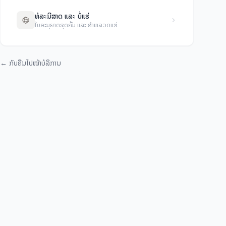
ທໍລະນີສາດ ແລະ ບໍ່ແຮ່
ໃບອະນຸຍາດຂຸດຄົ້ນ ແລະ ສໍາຫລວດແຮ່
←
ກັບຄືນໄປໜ້າບໍລິການ