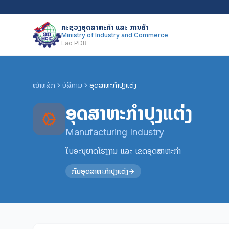
ກະຊວງອຸດສາຫະກຳ ແລະ ການຄ້າ
Ministry of Industry and Commerce
Lao PDR
ໜ້າຫລັກ
ບໍລິການ
ອຸດສາຫະກຳປຸງແຕ່ງ
ອຸດສາຫະກຳປຸງແຕ່ງ
Manufacturing Industry
ໃບອະນຸຍາດໂຮງງານ ແລະ ເຂດອຸດສາຫະກຳ
ກົມອຸດສາຫະກຳປຸງແຕ່ງ