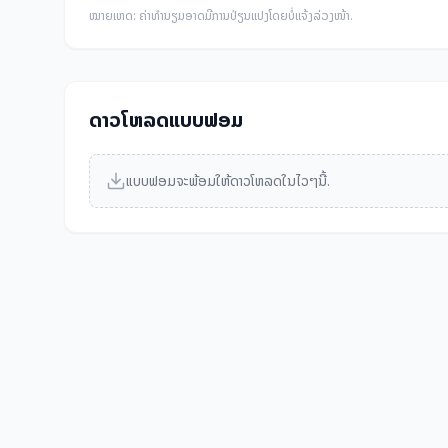
ໝາຍເຫດ: ຄ່າທໍານຽມອາດມີການປ່ຽນແປງໂດຍບໍ່ແຈ້ງລ່ວງໜ້າ.
ດາວໂຫລດແບບຟອມ
ແບບຟອມຈະພ້ອມໃຫ້ດາວໂຫລດໃນໄວໆນີ້.