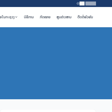
ລາວ
|
English
າຍໃນກະຊວງ
ບໍລິການ
ກົດໝາຍ
ສູນຂ່າວສານ
ຕິດຕໍ່ພົວພັນ